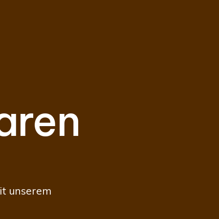
aren
it unserem