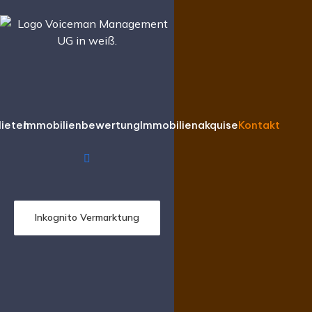
Mieten
Immobilienbewertung
Immobilienakquise
Kontakt
Inkognito Vermarktung