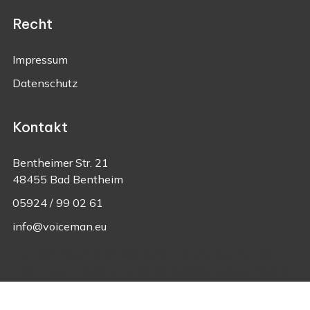
Recht
Impressum
Datenschutz
Kontakt
Bentheimer Str. 21
48455 Bad Bentheim
05924 / 99 02 61
info@voiceman.eu
I am text block. Click edit button to change this text.
Lorem ipsum dolor sit amet, consectetur adipiscing elit.
Ut elit tellus, luctus nec ullamcorper mattis, pulvinar
dapibus leo.