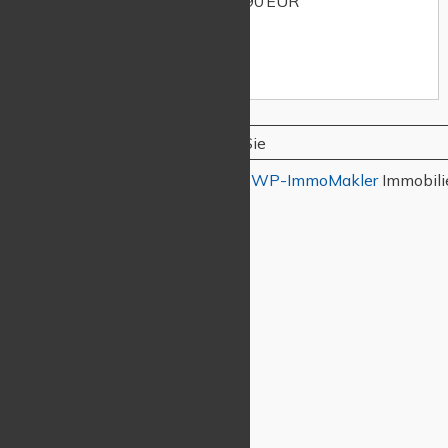
Kaltmiete:
585,90 EUR
Details
Wir haben 3 Ergebnisse für Sie
Darstellung der Immobilien mit WP-ImmoMakler
Immobili